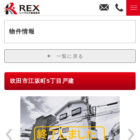
お
0
問
6
い
-
合
6
物件情報
わ
1
せ
5
1
一覧に戻る
-
2
8
吹田市江坂町5丁目戸建
3
0