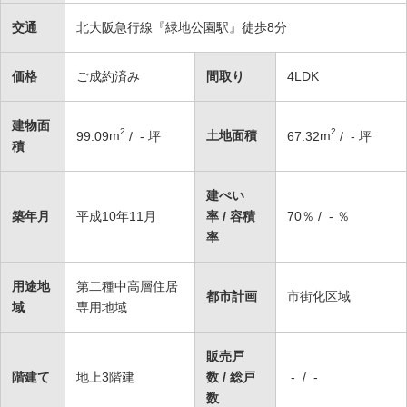
交通
北大阪急行線『緑地公園駅』徒歩8分
価格
ご成約済み
間取り
4LDK
建物面
2
2
土地面積
99.09
m
/ - 坪
67.32
m
/ - 坪
積
建ぺい
築年月
平成10年11月
率 / 容積
70％ / - ％
率
用途地
第二種中高層住居
都市計画
市街化区域
域
専用地域
販売戸
階建て
地上3階建
数 / 総戸
- / -
数