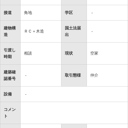
接道
角地
学区
-
建物構
国土法届
ＲＣ＋木造
-
造
出
引渡し
相談
現状
空家
時期
建築確
-
取引態様
仲介
認番号
設備
-
コメン
ト