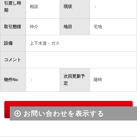
引渡し時
相談
現状
-
期
取引態様
仲介
地目
宅地
設備
上下水道・ガス
コメント
次回更新予
物件No
-
随時
定
物件のお問い合わせ