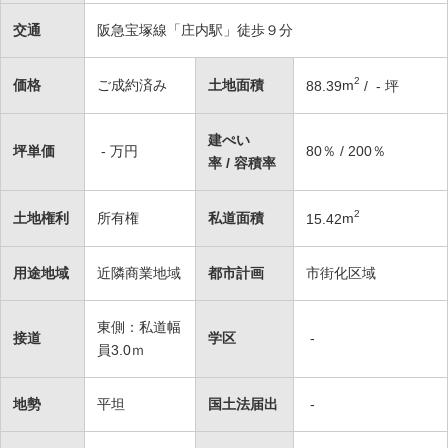
交通
阪急宝塚線「庄内駅」徒歩９分
2
価格
ご成約済み
土地面積
88.39
m
/ - 坪
建ぺい
坪単価
- 万円
80％ / 200％
率 / 容積率
2
土地権利
所有権
私道面積
15.42
m
用途地域
近隣商業地域
都市計画
市街化区域
東側：私道幅
接道
学区
-
員3.0ｍ
地勢
平坦
国土法届出
-