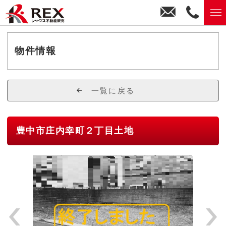
お
0
問
6
い
-
合
6
物件情報
わ
1
せ
5
1
一覧に戻る
-
2
8
豊中市庄内幸町２丁目土地
3
0